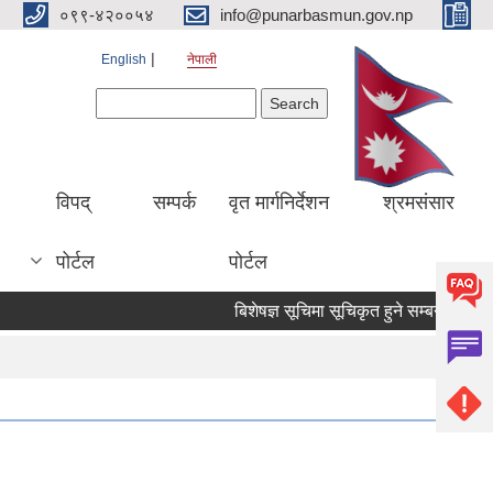
०९९-४२००५४
info@punarbasmun.gov.np
English
नेपाली
Search form
Search
।
विपद्
सम्पर्क
वृत मार्गनिर्देशन
श्रमसंसार
पोर्टल
पोर्टल
बिशेषज्ञ सूचिमा सूचिकृत हुने सम्बन्धमा ।