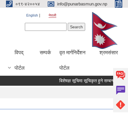
०९९-४२००५४
info@punarbasmun.gov.np
English
नेपाली
Search form
Search
।
विपद्
सम्पर्क
वृत मार्गनिर्देशन
श्रमसंसार
पोर्टल
पोर्टल
बिशेषज्ञ सूचिमा सूचिकृत हुने सम्बन्धमा ।