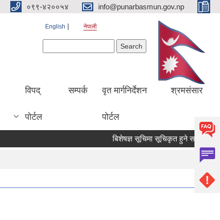
०९९-४२००५४
info@punarbasmun.gov.np
English
नेपाली
Search form
Search
।
विपद्
सम्पर्क
वृत मार्गनिर्देशन
श्रमसंसार
पोर्टल
पोर्टल
बिशेषज्ञ सूचिमा सूचिकृत हुने सम्बन्धमा ।