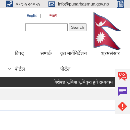
०९९-४२००५४
info@punarbasmun.gov.np
English
नेपाली
Search form
Search
।
विपद्
सम्पर्क
वृत मार्गनिर्देशन
श्रमसंसार
पोर्टल
पोर्टल
बिशेषज्ञ सूचिमा सूचिकृत हुने सम्बन्धमा ।
बिज