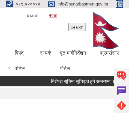
०९९-४२००५४
info@punarbasmun.gov.np
English
नेपाली
Search form
Search
।
विपद्
सम्पर्क
वृत मार्गनिर्देशन
श्रमसंसार
पोर्टल
पोर्टल
बिशेषज्ञ सूचिमा सूचिकृत हुने सम्बन्धमा ।
बिज्ञ