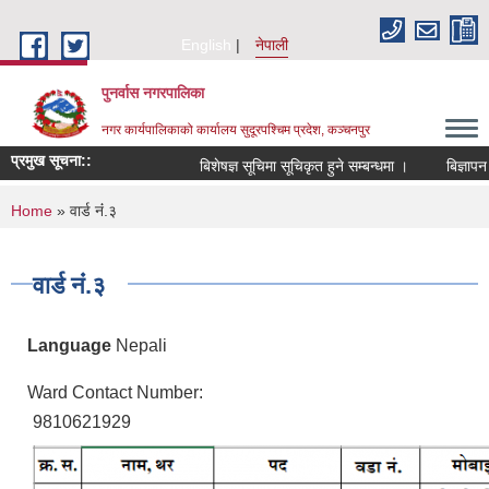
Skip to main content
English
नेपाली
पुनर्वास नगरपालिका
नगर कार्यपालिकाको कार्यालय सुदूरपश्चिम प्रदेश, कञ्चनपुर
प्रमुख सूचना::
बिशेषज्ञ सूचिमा सूचिकृत हुने सम्बन्धमा ।
बिज्ञापन 
You are here
Home
» वार्ड नंं.३
वार्ड नंं.३
Language
Nepali
Ward Contact Number:
9810621929