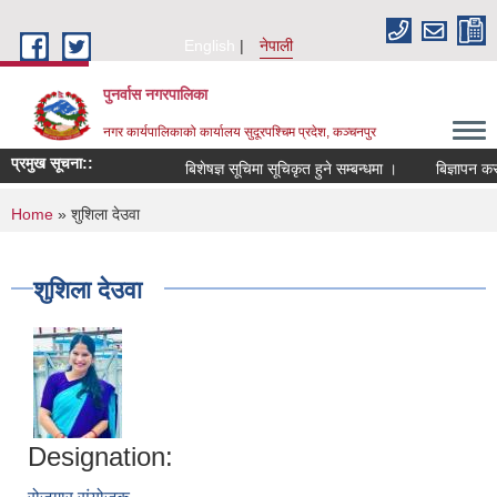
Skip to main content
English
नेपाली
पुनर्वास नगरपालिका
नगर कार्यपालिकाको कार्यालय सुदूरपश्चिम प्रदेश, कञ्चनपुर
प्रमुख सूचना::
बिशेषज्ञ सूचिमा सूचिकृत हुने सम्बन्धमा ।
बिज्ञापन कर 
You are here
Home
» शुशिला देउवा
शुशिला देउवा
Designation: