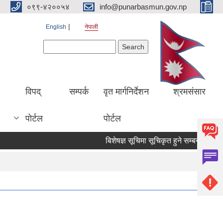
०९९-४२००५४
info@punarbasmun.gov.np
English
नेपाली
Search form
Search
।
विपद्
सम्पर्क
वृत मार्गनिर्देशन
श्रमसंसार
पोर्टल
पोर्टल
बिशेषज्ञ सूचिमा सूचिकृत हुने सम्बन्धमा ।